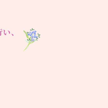
行い、
。